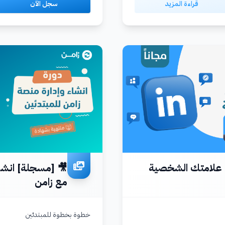
قراءة المزيد
سجل الآن
 علامتك الشخصية
🎥 [مسجلة] انشا
مع زامن
خطوة بخطوة للمبتدئين