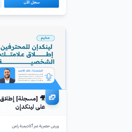
سجل الآن
🎥 [مسجلة] إطلاق
على لينكدإن
ورش حصرية عبر أكاديمية زامن