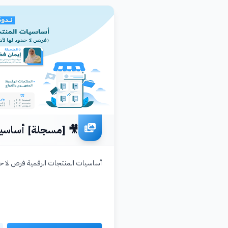
🎥 [مسجلة] أساسيا
أساسيات المنتجات الرقمية فرص لا ح