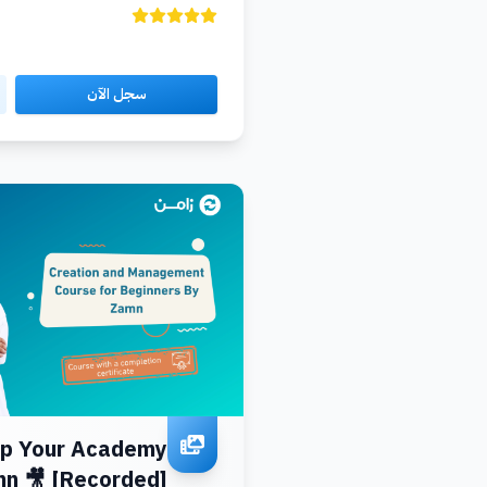
سجل الآن
op Your Academy
n 🎥 [Recorded]