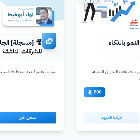
نمو بالذكاء
🎥 [مسجلة] الجاه
للشركات الناشئة
ي بــتطبيقات النمو في التقنية،
سوف تتعلم كيفية التخطيط السليم 
800
قراءة المزيد
سجل الآن